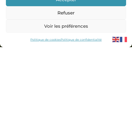
Refuser
Voir les préférences
Politique de cookies
Politique de confidentialité
Une montagne d’expériences
pour tous les profils
Annecy Rando Nature vous propose une large
gamme d’activités de pleine nature encadrées
par des professionnels passionnés.
Que vous soyez débutant ou sportif confirmé, en