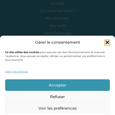
Accueil
Qui-sommes nous ?
Nos activités
Nos tarifs
Carte Avantage
Carte Cadeau
Gérer le consentement
Contact
Ce site utilise des cookies
pour assurer son bon fonctionnement et mesurer
Contact
l’audience. Vous pouvez accepter, refuser ou personnaliser vos préférences à
Annecy Rando Nature
tout moment.
60 route du Barioz – 74370 ARGONAY
Email: contact@annecyrandonature.fr
Gérer les services
Téléphone: 07.80.23.56.00
Accepter
Refuser
© 2026 – Annecy Rando Nature – Tous droits réservés
Site crée par Reflet Digital Consulting
Voir les préférences