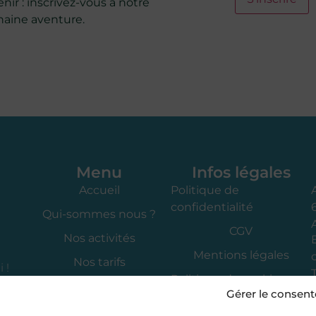
ir : inscrivez-vous à notre
aine aventure.
Menu
Infos légales
Accueil
Politique de
confidentialité
Qui-sommes nous ?
CGV
Nos activités
Mentions légales
Nos tarifs
 !
Politique de cookies
Carte Avantage
Gérer le consen
(UE)
Carte Cadeau