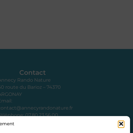
Contact
Annecy Rando Nature
60 route du Barioz – 74370
ARGONAY
Email:
contact@annecyrandonature.fr
Téléphone: 07.80.23.56.00
tement